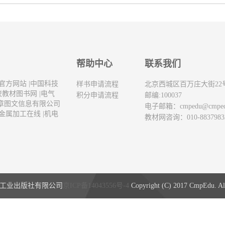
帮助中心
联系我们
官方网站
|
中国科技
样书申请流程
北京西城区百万庄大街22
校教材图书网
|
电气
积分申请流程
邮编:100037
章图文信息有限公司
电子邮箱：
cmpedu@cmpe
金属加工在线
|
机电
教材网咨询：010-8837983
工业出版社有限公司
京ICP备14043556号-4
Copyright (C) 2017 CmpEdu. All