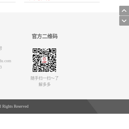
官方二维码
号
du.com
3
随手扫一扫～了
解多多
 Rights Reserved