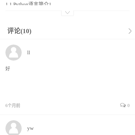
1.1 Python语言简介1
1.2 Python版本简介2
1.3 Python开发环境安装与配置2
1.3.1 IDLE2
评论(10)
1.3.2 Anaconda33
1.4 Python编程规范5
ll
1.5 扩展库安装方法6
1.6 标准库与扩展库中对象的导入与使用7
好
1.6.1 import 模块名 [as 别名]7
1.6.2 from 模块名 import 对象名[ as 别名]7
1.6.3 from 模块名 import *8
1.7 Python程序的__name__属性8
习题9
6个月前
0
第2章 内置对象、运算符、表达式、关键字10
2.1 Python常用内置对象10
yw
2.1.1 常量与变量11