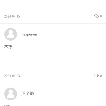
4.2 选择结构55
4.2.1 单分支选择结构55
2024-07-15
0
4.2.2 双分支选择结构56
4.2.3 多分支选择结构57
4.2.4 选择结构的嵌套58
vesper-m
4.3 循环结构58
4.3.1 for循环与while循环58
不错
4.3.2 break与continue语句59
4.4 综合案例解析60
习题65
第5章 函数67
2024-06-23
0
5.1 函数定义与使用67
5.1.1 基本语法67
5.1.2 递归函数68
哭个够
5.2 函数参数69
5.2.1 位置参数70