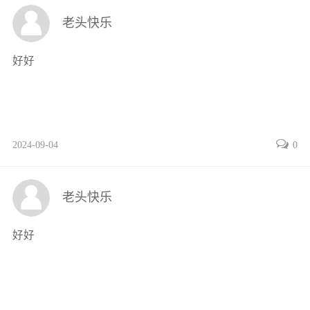
2.3.6 map()函数、reduce()函数、filter()函数24
老头快乐
2.3.7 range()函数26
2.3.8 zip()函数27
好好
2.4 Python关键字简要说明28
习题29
第3章 Python序列结构30
3.1 Python序列概述30
2024-09-04
0
3.2 列表31
3.2.1 列表创建与删除31
3.2.2 列表元素访问32
老头快乐
3.2.3 列表常用方法32
3.2.4 列表对象支持的运算符34
好好
3.2.5 内置函数对列表的操作35
3.2.6 列表推导式35
3.2.7 切片38
3.3 元组与生成器表达式39