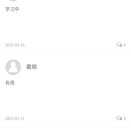
2.1.2 数字类型12
学习中
2.1.3 字符串13
2.1.4 列表、元组、字典、集合14
2.2 Python运算符与表达式14
2.2.1 算术运算符15
2.2.2 关系运算符16
2025-03-16
0
2.2.3 成员测试运算符17
2.2.4 集合运算符17
戴娟
2.2.5 逻辑运算符18
2.2.6 补充说明18
有用
2.3 Python常用内置函数用法18
2.3.1 类型转换与判断20
2.3.2 最值与求和22
2.3.3 基本输入/输出23
2025-01-11
0
2.3.4 排序与逆序23
2.3.5 枚举与迭代24