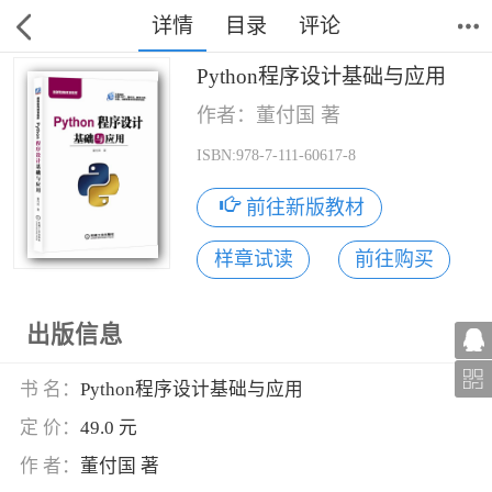
详情
目录
评论
Python程序设计基础与应用
作者：董付国 著
ISBN:978-7-111-60617-8
前往新版教材
样章试读
前往购买
出版信息
书 名：
Python程序设计基础与应用
定 价：
49.0 元
作 者：
董付国 著