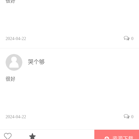
很好
5.2.2 默认值参数70
5.2.3 关键参数70
5.2.4 可变长度参数71
5.2.5 传递参数时的序列解包71
2024-04-22
0
5.3 变量作用域73
5.4 lambda表达式74
5.5 生成器函数74
哭个够
5.6 综合案例解析75
习题87
很好
第6章 面向对象程序设计88
6.1 类的定义与使用88
6.2 数据成员与成员方法89
6.2.1 私有成员与公有成员89
2024-04-22
0
6.2.2 数据成员90
6.2.3 成员方法90
6.2.4 属性92
资源下载