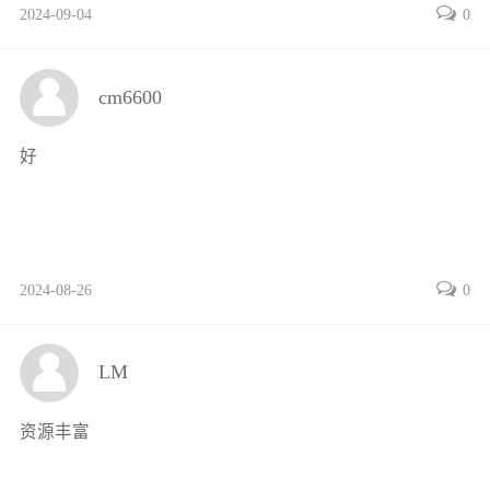
2024-09-04
0
3.3.1 元组创建与元素访问39
3.3.2 元组与列表的异同点40
3.3.3 生成器表达式40
cm6600
3.4 字典41
3.4.1 字典创建与删除42
好
3.4.2 字典元素的访问42
3.4.3 元素的添加、修改与删除43
3.4.4 字典应用案例44
3.5 集合45
2024-08-26
0
3.5.1 集合对象的创建与删除45
3.5.2 集合操作与运算46
3.5.3 集合应用案例47
LM
3.6 序列解包50
习题51
资源丰富
第4章 选择结构与循环结构53
4.1 条件表达式53