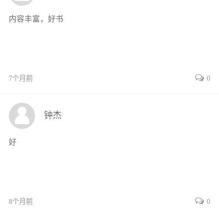
第一节对偶问题的提出47
内容丰富，好书
第二节线性规划对偶问题49
第三节线性规划对偶问题的性质52
第四节影子价格57
第五节对偶单纯形法59
习题61
7个月前
0
习题参考答案及提示63
第四章线性规划灵敏度分析64
钟杰
第一节目标函数系数的变化64
第二节约束右端常数项的变化66
好
第三节系数矩阵A的变化67
第四节用Excel进行灵敏度分析72
习题74
习题参考答案及提示77
8个月前
0
案例矿石配料问题77
运筹学目录第五章运输规划79