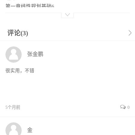
第一章线性规划基础6
第一节线性规划问题的提出与模型6
第二节线性规划的图解9
第三节线性规划标准型与解的概念10
评论(3)
第四节线性规划的基本理论13
习题17
张金鹏
习题参考答案及提示19
第二章线性规划原理与解法20
很实用，不错
第一节线性规划求解原理20
第二节单纯形方法27
第三节人工变量及其处理30
第四节改进单纯形法简介33
第五节用Excel和求解器求解线性规划38
5个月前
0
习题43
习题参考答案及提示46
金
第三章线性规划对偶理论与方法47