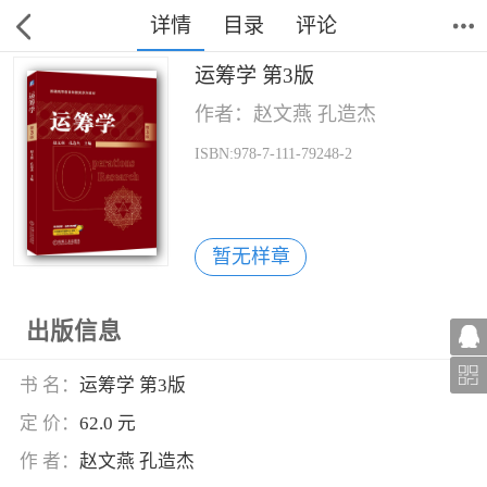
详情
目录
评论
运筹学 第3版
作者：赵文燕 孔造杰
ISBN:978-7-111-79248-2
暂无样章
出版信息
书 名：
运筹学 第3版
定 价：
62.0 元
作 者：
赵文燕 孔造杰