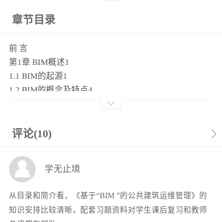
章节目录
前 言
第1章 BIM概述1
1.1 BIM的起源1
1.2 BIM的概念及特点4
1.3 BIM的研究与应用现状7
1.4 BIM对建筑行业的意义21
1.5 BIM的应用趋势22
评论(10)
第2章 公共建筑运维管理理论25
2.1 公共建筑运维管理概述25
学无止境
2.2 运维管理的特征分析30
2.3 运维管理研究和应用现状33
从目录和简介看，《基于“BIM ”的公共建筑运维管理》的
2.4 BIM在公共建筑运维管理中的引入35
知识安排比较清晰，配套习题资料对学生课后复习和教师
第3章 公共建筑的“BIM+”运维管理45