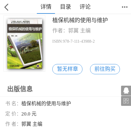
详情
目录
评论
植保机械的使用与维护
作者：郭翼 主编
ISBN:978-7-111-43988-2
暂无样章
前往购买
出版信息
书 名：
植保机械的使用与维护
定 价：
20.0 元
作 者：
郭翼 主编