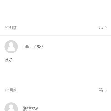
单元3园林常规树木栽植与养护
项目1常规树木的移栽与成活前的养护
项目2常规树木成活后的养护管理
项目3竹子的移栽与养护
项目考核
2个月前
0
单元4特殊立地环境植物的栽植与养护
项目1垂直绿化植物的栽植与养护
lulidan1985
项目2干旱及盐碱地树木的栽植与养护
项目3铺装地面及容器栽植树木的栽植与养护
很好
项目4屋顶花园植物的栽植与养护
项目考核
单元5大树的移栽与养护技术
项目1大树移栽养护的基本技能
项目2软包装土球移栽大树
2个月前
0
项目3木箱包装土球移栽大树
项目4大树裸根移栽和冻土球移栽
张维ZW