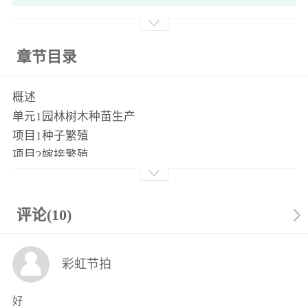
章节目录
概述
单元1园林树木种苗生产
项目1种子繁殖
项目2嫁接繁殖
项目3扦插繁殖
项目4分株繁殖
项目考核
评论(10)
单元2园林植物配置与选择
项目1园林植物配置方式
彩虹节拍
项目2特殊立地环境植物配置
项目考核
好