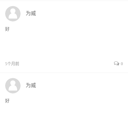
项目2园林树木树体的保护和修补
项目3古树名木的复壮更新
为威
项目考核
参考文献
好
5个月前
0
为威
好