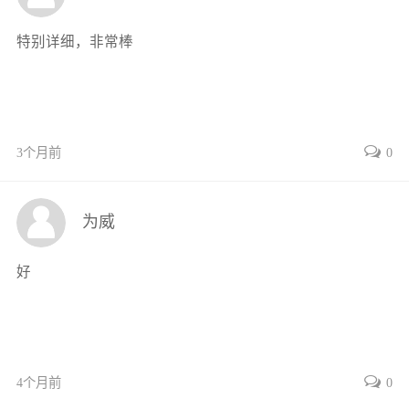
项目5大树移栽的辅助性措施
项目考核
特别详细，非常棒
单元6园林树木的整形与修剪
项目1整形修剪的基本技能
项目2行道树的整形修剪
项目3观花树木的整形修剪
3个月前
0
项目4绿篱和庭荫树的整形修剪
项目5片林、树木造型和藤本植物的整形修剪
项目6特殊灌木或小乔木的修剪
为威
项目考核
单元7草坪的建植与养护
好
项目1草坪的建植
项目2草坪的养护管理
项目考核
单元8园林树木的其他养护管理
4个月前
0
项目1园林树木自然灾害及其防治