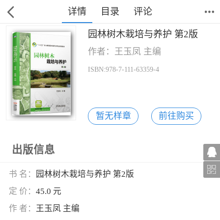
详情
目录
评论
园林树木栽培与养护 第2版
作者：王玉凤 主编
ISBN:978-7-111-63359-4
暂无样章
前往购买
出版信息
书 名：
园林树木栽培与养护 第2版
定 价：
45.0 元
作 者：
王玉凤 主编