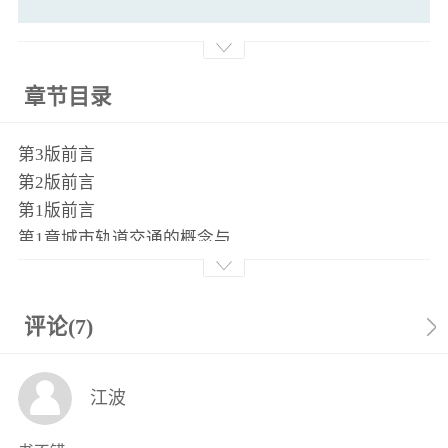
章节目录
第3版前言
第2版前言
第1版前言
第1章城市轨道交通的概念与
历史
11城市轨道交通的基本概念
12世界城市轨道交通历史发展概述
评论(7)
第2章城市轨道交通系统的设计
与施工
江波
21城市轨道交通路网规划与设计
22城市轨道交通限界