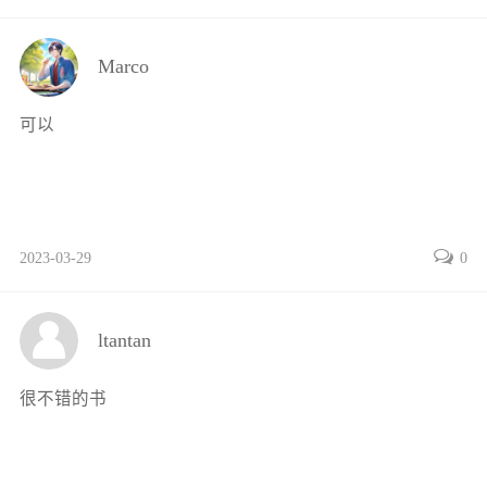
72信号基础设备
73联锁设备
Marco
74列车自动控制系统
75通信传输系统
可以
76电话系统
77无线通信系统
78闭路电视监控系统
79广播系统
2023-03-29
0
710时钟系统
711商用通信系统
第8章城市轨道交通系统的构成
ltantan
——安全防护管理
81城市轨道交通安全管理概述
很不错的书
82城市轨道交通运输安全管理
的途径
83城市轨道交通系统事故分析