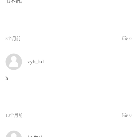
书不错。
23城市轨道交通工程施工
第3章城市轨道交通系统的构
成——轨道
31城市轨道交通轨道的概念及构成
32钢轨
8个月前
0
33轨枕
34扣件
zyb_kd
35道床
36道岔
h
37其他附属设备
38独轨铁路轨道结构
第4章城市轨道交通系统的构成——
车站与车站设备
41城市轨道交通车站的概念与分类
10个月前
0
42城市轨道交通车站设计
43城市轨道交通车站系统运营设备