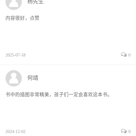
杨先生
第5章城市轨道交通系统的构
成——车辆与车辆段
内容很好，点赞
51城市轨道交通车辆的概念与分类
52城市轨道交通车辆的构成
53城市轨道交通车辆的维修
54城市轨道交通车辆段的构成与工
2025-07-18
0
作范围
55城市轨道交通车辆段的主要设备
第6章城市轨道交通系统的构成
何靖
——供电与牵引
61城市轨道交通电力供电系统
书中的插图非常精美，孩子们一定会喜欢这本书。
62城市轨道交通电力牵引系统
第7章城市轨道交通系统的构成
——信号与通信系统
71城市轨道交通信号系统的作用、特点
2024-12-02
0
和组成