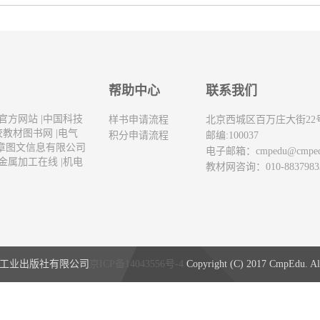
帮助中心
联系我们
官方网站
|
中国科技
样书申请流程
北京西城区百万庄大街22
校教材图书网
|
电气
积分申请流程
邮编:100037
章图文信息有限公司
电子邮箱：
cmpedu@cmpe
金属加工在线
|
机电
教材网咨询：010-8837983
工业出版社有限公司
京ICP备14043556号-4
Copyright (C) 2017 CmpEdu. All