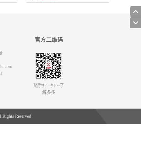
官方二维码
号
du.com
3
随手扫一扫～了
解多多
 Rights Reserved